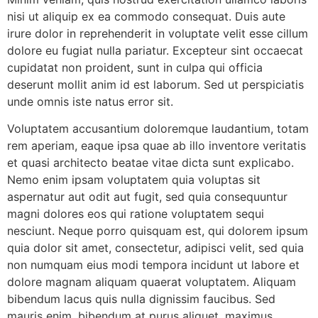
nisi ut aliquip ex ea commodo consequat. Duis aute
irure dolor in reprehenderit in voluptate velit esse cillum
dolore eu fugiat nulla pariatur. Excepteur sint occaecat
cupidatat non proident, sunt in culpa qui officia
deserunt mollit anim id est laborum. Sed ut perspiciatis
unde omnis iste natus error sit.
Voluptatem accusantium doloremque laudantium, totam
rem aperiam, eaque ipsa quae ab illo inventore veritatis
et quasi architecto beatae vitae dicta sunt explicabo.
Nemo enim ipsam voluptatem quia voluptas sit
aspernatur aut odit aut fugit, sed quia consequuntur
magni dolores eos qui ratione voluptatem sequi
nesciunt. Neque porro quisquam est, qui dolorem ipsum
quia dolor sit amet, consectetur, adipisci velit, sed quia
non numquam eius modi tempora incidunt ut labore et
dolore magnam aliquam quaerat voluptatem. Aliquam
bibendum lacus quis nulla dignissim faucibus. Sed
mauris enim, bibendum at purus aliquet, maximus