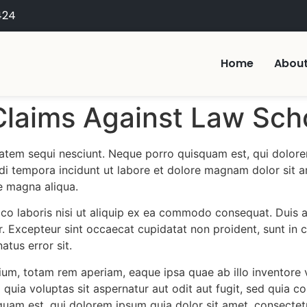
424
Home
About
laims Against Law Sch
atem sequi nesciunt. Neque porro quisquam est, qui dolore
i tempora incidunt ut labore et dolore magnam dolor sit am
e magna aliqua.
co laboris nisi ut aliquip ex ea commodo consequat. Duis au
ur. Excepteur sint occaecat cupidatat non proident, sunt in c
atus error sit.
, totam rem aperiam, eaque ipsa quae ab illo inventore ver
uia voluptas sit aspernatur aut odit aut fugit, sed quia c
uam est, qui dolorem ipsum quia dolor sit amet, consectetu