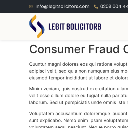
info@legitsolicitors.com
0208 004 4
Consumer Fraud C
Quuntur magni dolores eos qui ratione volupt
adipisci velit, sed quia non numquam eius mod
eiusmod tempor incididunt ut labore et dolor
Minim veniam, quis nostrud exercitation ullam
velit esse cillum dolore eu fugiat nulla pariat
laborum. Sed ut perspiciatis unde omnis iste n
Voluptatem accusantium doloremque laudantium
sunt explicabo. Nemo enim ipsam voluptatem q
voluptatem sequi nesciunt. Neque porro quisq