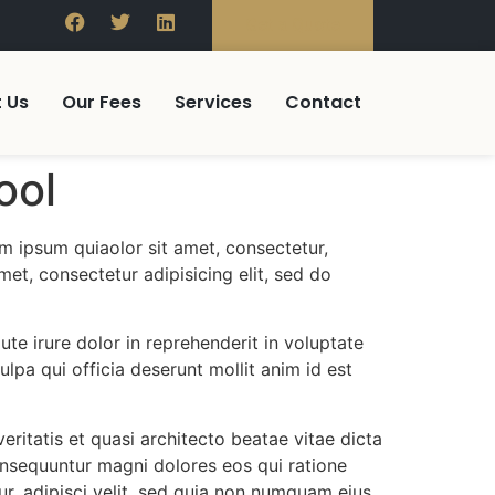
Get a Quote
 Us
Our Fees
Services
Contact
ool
m ipsum quiaolor sit amet, consectetur,
et, consectetur adipisicing elit, sed do
te irure dolor in reprehenderit in voluptate
ulpa qui officia deserunt mollit anim id est
itatis et quasi architecto beatae vitae dicta
onsequuntur magni dolores eos qui ratione
r, adipisci velit, sed quia non numquam eius