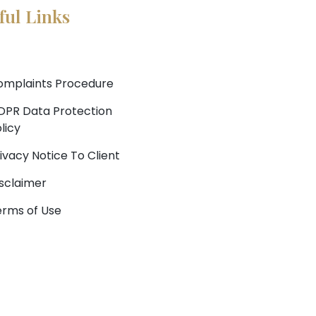
ful Links
omplaints Procedure
DPR Data Protection
licy
ivacy Notice To Client
sclaimer
rms of Use