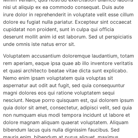
nisi ut aliquip ex ea commodo consequat. Duis aute
irure dolor in reprehenderit in voluptate velit esse cillum
dolore eu fugiat nulla pariatur. Excepteur sint occaecat
cupidatat non proident, sunt in culpa qui officia
deserunt mollit anim id est laborum. Sed ut perspiciatis
unde omnis iste natus error sit.
Voluptatem accusantium doloremque laudantium, totam
rem aperiam, eaque ipsa quae ab illo inventore veritatis
et quasi architecto beatae vitae dicta sunt explicabo.
Nemo enim ipsam voluptatem quia voluptas sit
aspernatur aut odit aut fugit, sed quia consequuntur
magni dolores eos qui ratione voluptatem sequi
nesciunt. Neque porro quisquam est, qui dolorem ipsum
quia dolor sit amet, consectetur, adipisci velit, sed quia
non numquam eius modi tempora incidunt ut labore et
dolore magnam aliquam quaerat voluptatem. Aliquam
bibendum lacus quis nulla dignissim faucibus. Sed
mauris enim, bibendum at purus aliquet, maximus